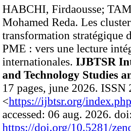
HABCHI, Firdaousse; TAM
Mohamed Reda. Les cluste
transformation stratégique d
PME : vers une lecture intég
internationales.
IJBTSR Int
and Technology Studies a
17 pages, june 2026. ISSN 
<
https://ijbtsr.org/index.p
accessed: 06 aug. 2026. doi
https://doi.org/10.5281/ze